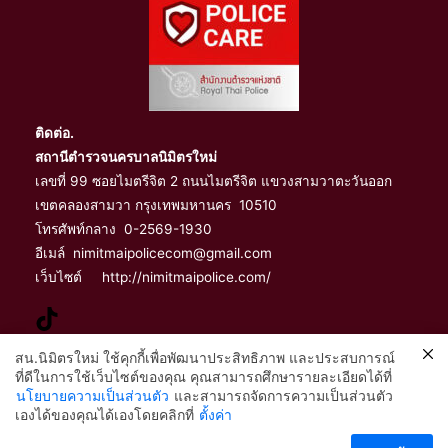
ติดต่อ.
สถานีตำรวจนครบาลนิมิตรใหม่
เลขที่ 99 ซอยไมตรีจิต 2 ถนนไมตรีจิต แขวงสามวาตะวันออก
เขตคลองสามวา กรุงเทพมหานคร 10510
โทรศัพท์กลาง 0-2569-1930
อีเมล์ nimitmaipolicecom@gmail.com
เว็บไซต์ http://nimitmaipolice.com/
สน.นิมิตรใหม่ ใช้คุกกี้เพื่อพัฒนาประสิทธิภาพ และประสบการณ์
ที่ดีในการใช้เว็บไซต์ของคุณ คุณสามารถศึกษารายละเอียดได้ที่
จัดทำและเผยแพร่โดย
นโยบายความเป็นส่วนตัว
และสามารถจัดการความเป็นส่วนตัว
2
เองได้ของคุณได้เองโดยคลิกที่
ตั้งค่า
ฝ่ายอำนวยการ สถานีตำรวจนครบาลนิมิตรใหม่
ติดต่อ สน.นิมิตรใหม่
ร.ต.อ.วิทยา หมัดสุสัน รอง สว.ธร. สน.นิมิตรใหม่