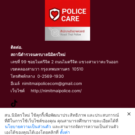
ติดต่อ.
สถานีตำรวจนครบาลนิมิตรใหม่
เลขที่ 99 ซอยไมตรีจิต 2 ถนนไมตรีจิต แขวงสามวาตะวันออก
เขตคลองสามวา กรุงเทพมหานคร 10510
โทรศัพท์กลาง 0-2569-1930
อีเมล์ nimitmaipolicecom@gmail.com
เว็บไซต์ http://nimitmaipolice.com/
สน.นิมิตรใหม่ ใช้คุกกี้เพื่อพัฒนาประสิทธิภาพ และประสบการณ์
ที่ดีในการใช้เว็บไซต์ของคุณ คุณสามารถศึกษารายละเอียดได้ที่
จัดทำและเผยแพร่โดย
นโยบายความเป็นส่วนตัว
และสามารถจัดการความเป็นส่วนตัว
2
เองได้ของคุณได้เองโดยคลิกที่
ตั้งค่า
ฝ่ายอำนวยการ สถานีตำรวจนครบาลนิมิตรใหม่