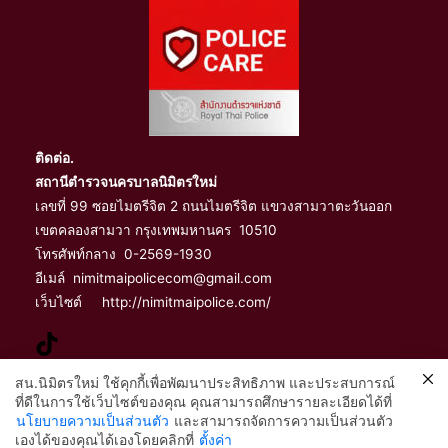
ติดต่อ.
สถานีตำรวจนครบาลนิมิตรใหม่
เลขที่ 99 ซอยไมตรีจิต 2 ถนนไมตรีจิต แขวงสามวาตะวันออก
เขตคลองสามวา กรุงเทพมหานคร 10510
โทรศัพท์กลาง 0-2569-1930
อีเมล์ nimitmaipolicecom@gmail.com
เว็บไซต์ http://nimitmaipolice.com/
สน.นิมิตรใหม่ ใช้คุกกี้เพื่อพัฒนาประสิทธิภาพ และประสบการณ์
ที่ดีในการใช้เว็บไซต์ของคุณ คุณสามารถศึกษารายละเอียดได้ที่
จัดทำและเผยแพร่โดย
นโยบายความเป็นส่วนตัว
และสามารถจัดการความเป็นส่วนตัว
2
เองได้ของคุณได้เองโดยคลิกที่
ตั้งค่า
ฝ่ายอำนวยการ สถานีตำรวจนครบาลนิมิตรใหม่