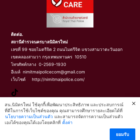
ติดต่อ.
สถานีตำรวจนครบาลนิมิตรใหม่
เลขที่ 99 ซอยไมตรีจิต 2 ถนนไมตรีจิต แขวงสามวาตะวันออก
เขตคลองสามวา กรุงเทพมหานคร 10510
โทรศัพท์กลาง 0-2569-1930
อีเมล์ nimitmaipolicecom@gmail.com
เว็บไซต์ http://nimitmaipolice.com/
สน.นิมิตรใหม่ ใช้คุกกี้เพื่อพัฒนาประสิทธิภาพ และประสบการณ์
ที่ดีในการใช้เว็บไซต์ของคุณ คุณสามารถศึกษารายละเอียดได้ที่
จัดทำและเผยแพร่โดย
นโยบายความเป็นส่วนตัว
และสามารถจัดการความเป็นส่วนตัว
2
เองได้ของคุณได้เองโดยคลิกที่
ตั้งค่า
ฝ่ายอำนวยการ สถานีตำรวจนครบาลนิมิตรใหม่
ติดต่อ สน.นิมิตรใหม่
ร.ต.อ.วิทยา หมัดสุสัน รอง สว.ธร. สน.นิมิตรใหม่
ยอมรับ