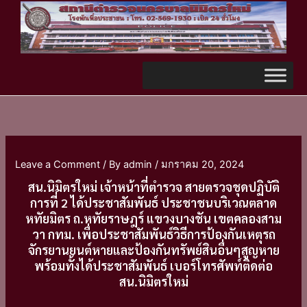
Skip
TikTok
to
content
Leave a Comment
/ By
admin
/
มกราคม 20, 2024
สน.นิมิตรใหม่ เจ้าหน้าที่ตำรวจ สายตรวจชุดปฏิบัติ
การที่ 2 ได้ประชาสัมพันธ์ ประชาชนบริเวณตลาด
หทัยมิตร ถ.หทัยราษฎร์ แขวงบางชัน เขตคลองสาม
วา กทม. เพื่อประชาสัมพันธ์วิธีการป้องกันเหตุรถ
จักรยานยนต์หายและป้องกันทรัพย์สินอื่นๆสูญหาย
พร้อมทั้งได้ประชาสัมพันธ์ เบอร์โทรศัพท์ติดต่อ
สน.นิมิตรใหม่