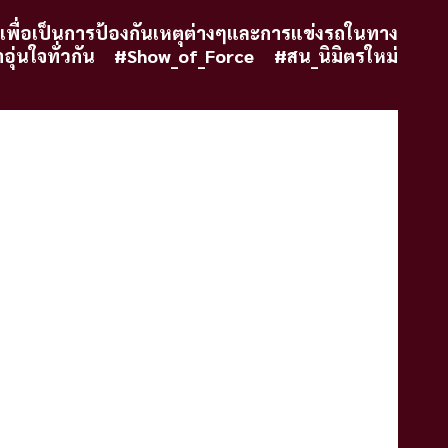
ื่อเป็นการป้องกันเหตุต่างๆและการแข่งรถในทาง
ุ่นใจทั่วกัน #Show_of_Force #สน_นิมิตรใหม่