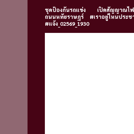
ชุดป้องกันรถแข่ง เปิดสัญญาณไฟเพ
ถนนหทัยราษฎร์ #เราอยู่ไหนประชาอ
#แจ้ง_02569_1930