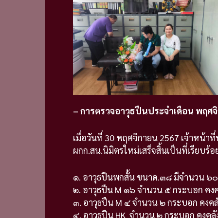
– การตรวจอาวุธปืนประจำเดือน
พฤศจ
เมื่อวันที่ 30 พฤศจิกายน
2567 เจ้าหน้าที
ผกก.สน.นิมิตรใหม่เสร็จสิ้นเป็นที่เรียบร้อ
๑. อาวุธปืนพกสั้น ขนาด.๓๘ มีจำนวน ๖๐ ก
๒. อาวุธปืน M ๑๖ จำนวน ๕ กระบอก คงคลัง
๓. อาวุธปืน M ๔ จำนวน ๒ กระบอก คงคลัง 
๔. อาวุธปืน HK จำนวน ๒ กระบอก คงคลัง ไ