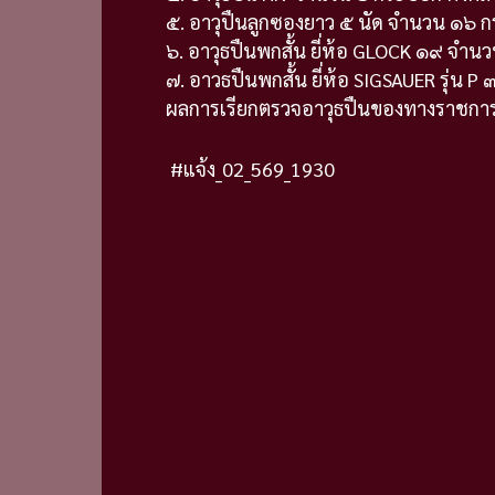
๕. อาวุปืนลูกซองยาว ๕ นัด จำนวน ๑๖ กร
๖. อาวุธปืนพกสั้น ยี่ห้อ GLOCK ๑๙ จำน
๗. อาวธปืนพกสั้น ยี่ห้อ SIGSAUER รุ่น 
ผลการเรียกตรวจอาวุธปืนของทางราชการ
#แจ้ง_02_569_1930