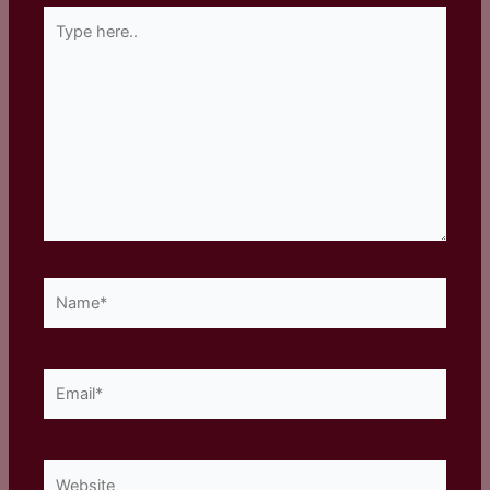
Type
here..
Name*
Email*
Website