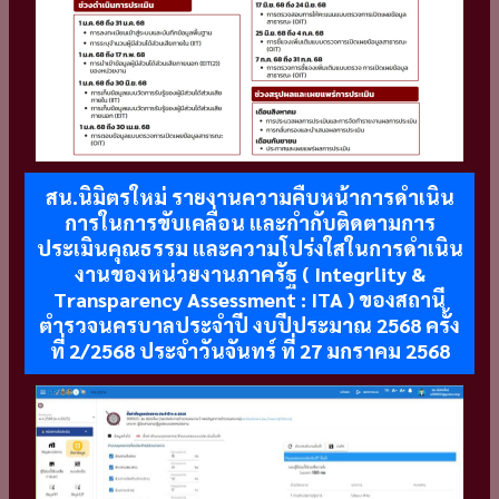
สน.นิมิตรใหม่ รายงานความคืบหน้าการดำเนิน
การในการขับเคลื่อน และกำกับติดตามการ
ประเมินคุณธรรม และความโปร่งใสในการดำเนิน
งานของหน่วยงานภาครัฐ ( Integrlity &
Transparency Assessment : ITA ) ของสถานี
ตำรวจนครบาลประจำปี งบปีประมาณ 2568 ครั้ง
ที่ 2/2568 ประจำวันจันทร์ ที่ 27 มกราคม 2568