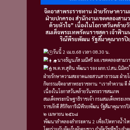
จิตอาสาพระราชทาน ฝ่ายรักษาความ
ฝ่ายปกครอง สำนักงานเขตคลองสามว
ด้วยหัวใจ” เนื่องในโอกาสวันคล้า
สมเด็จพระเทพรัตนราชสุดา เจ้าฟ้ามหา
ริณีพีรยพัฒน รัฐสีมาคุณากร
วันนี้ 2 เม.ย.68 เวลา 08.30 น.
นางธัญนภัส มณีศรี ผอ.เขตคลองสามว
พ.ต.ท.สุทิน พัฒนา รอง ผกก.ป.สน.นิมิ
ฝ่ายรักษาความสะอาดและสวนสาธารณะ ฝ่ายโย
กิจกรรมจิตอาสาพระราชทาน “เราทำความ ดี ด
เนื่องในโอกาสวันคล้ายวันพระราชสมภพ
สมเด็จพระกนิษฐาธิราชเจ้า กรมสมเด็จพระเทพ
ราชภักดี สิริกิจการิณีพีรยพัฒน รัฐสีมาคุณาก
๒ เมษายน ๒๕๖๘
พัฒนาลำคลองลำกระดาน 2 เพื่อเปิดทางน้ำไหล
โดยร่วมกันจัดเก็บผักตบชวา กำจัดวัชพืชในล