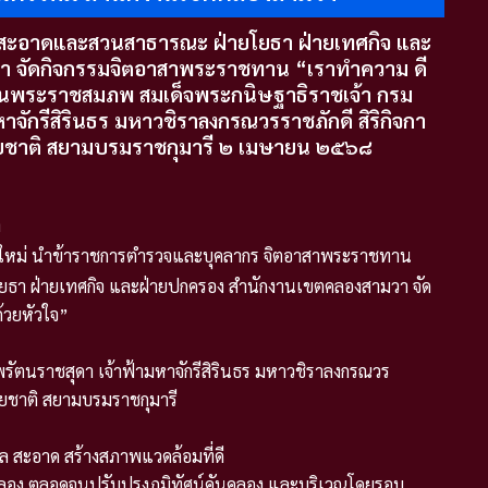
สะอาดและสวนสาธารณะ ฝ่ายโยธา ฝ่ายเทศกิจ และ
า จัดกิจกรรมจิตอาสาพระราชทาน “เราทำความ ดี
ยวันพระราชสมภพ สมเด็จพระกนิษฐาธิราชเจ้า กรม
จักรีสิรินธร มหาวชิราลงกรณวรราชภักดี สิริกิจกา
ปิยชาติ สยามบรมราชกุมารี ๒ เมษายน ๒๕๖๘
า
ตรใหม่ นำข้าราชการตำรวจและบุคลากร จิตอาสาพระราชทาน
ธา ฝ่ายเทศกิจ และฝ่ายปกครอง สำนักงานเขตคลองสามวา จัด
้วยหัวใจ”
รัตนราชสุดา เจ้าฟ้ามหาจักรีสิรินธร มหาวชิราลงกรณวร
รปิยชาติ สยามบรมราชกุมารี
 สะอาด สร้างสภาพแวดล้อมที่ดี
ำคลอง ตลอดจนปรับปรุงภูมิทัศน์คันคลอง และบริเวณโดยรอบ