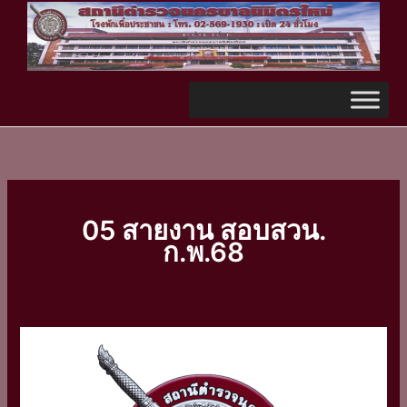
Skip
TikTok
to
content
05 สายงาน สอบสวน.
ก.พ.68
สรุป
การ
ปฏิบัติ
หน้าที่