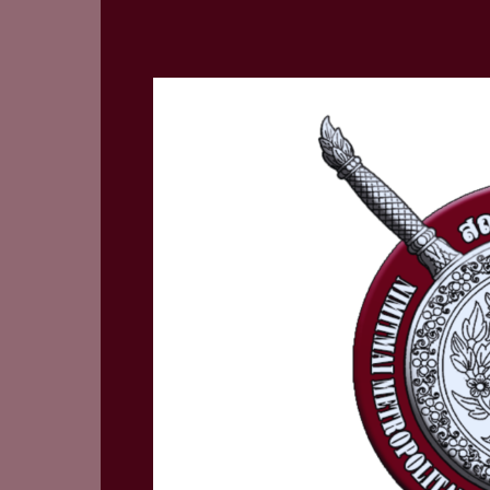
สรุป
การ
ปฏิบัติ
หน้าที่
ช่วง
วัน
ที่
1
–
28
ก.พ.68
งาน
สืบสวน