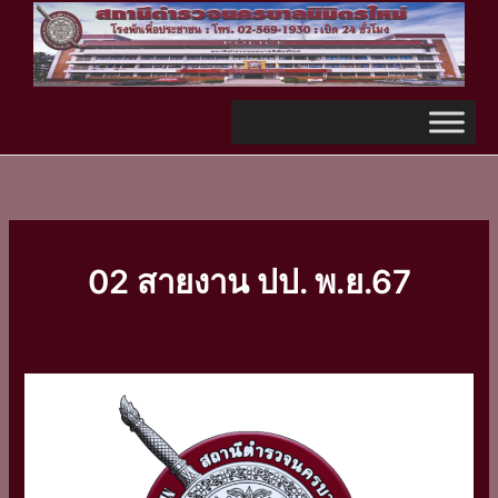
Skip
TikTok
to
content
02 สายงาน ปป. พ.ย.67
สรุป
การ
ปฏิบัติ
หน้าที่
ช่วง