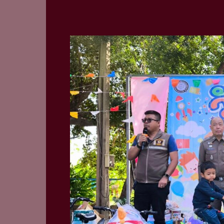
สน.นิมิตร
ใหม่
จัด
กิจกรรม
วัน
เด็ก
แห่ง
ชาติ
ประจำ
ปี
พ.ศ.2568