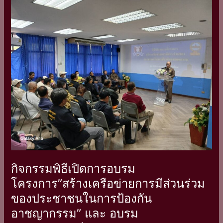
กิจกรรม
พิธี
เปิด
การ
อบรม
โครงการ”สร้าง
เครือ
ข่าย
การ
มี
ส่วน
ร่วม
ของ
ประชาชน
กิจกรรมพิธีเปิดการอบรม
ใน
โครงการ”สร้างเครือข่ายการมีส่วนร่วม
การ
ของประชาชนในการป้องกัน
ป้องกัน
อาชญากรรม”
อาชญากรรม” และ อบรม
และ