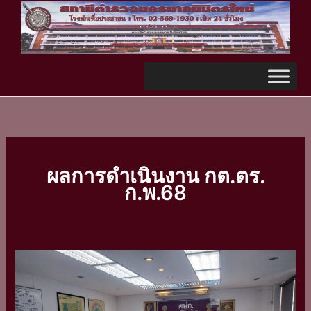
Skip
TikTok
to
content
ผลการดำเนินงาน กต.ตร.
ก.พ.68
ประชุม
คัด
เลือก
ประธาน