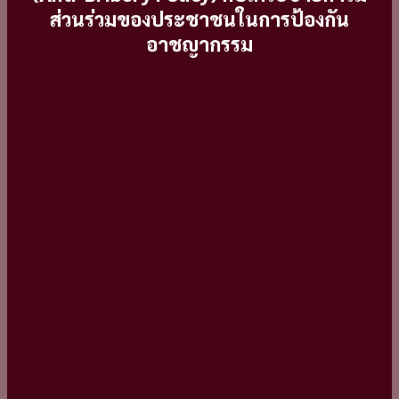
ITA
ส่วนร่วมของประชาชนในการป้องกัน
เพื่อ
อาชญากรรม
ประเมิน
แบบ
วัด
การ
รับ
รู้
ของ
ผู้
มี
ส่วน
ได้
ส่วน
เสีย
ภายนอก
(EIT)