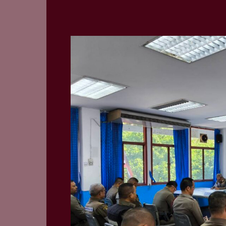
ประชุม
ขับ
เคลื่อน
ITA
ครั้ง
ที่
3/2568
วัน
ที่
17
ก.พ.68