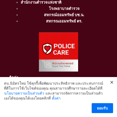
สำนักงานตำรวจแห่งชาติ
โรงพยาบาลตำรวจ
สหกรณ์ออมทรัพย์ บช.น.
สหกรณออมทรัพย์ ตร.
ติดต่อ.
สน.นิมิตรใหม่ ใช้คุกกี้เพื่อพัฒนาประสิทธิภาพ และประสบการณ์
สถานีตำรวจนครบาลนิมิตรใหม่
ที่ดีในการใช้เว็บไซต์ของคุณ คุณสามารถศึกษารายละเอียดได้ที่
เลขที่ 99 ซอยไมตรีจิต 2 ถนนไมตรีจิต แขวงสามวาตะวันออก
นโยบายความเป็นส่วนตัว
และสามารถจัดการความเป็นส่วนตัว
เขตคลองสามวา กรุงเทพมหานคร 10510
2
เองได้ของคุณได้เองโดยคลิกที่
ตั้งค่า
โทรศัพท์กลาง 0-2569-1930
ติดต่อ สน.นิมิตรใหม่
ยอมรับ
อีเมล์ nimitmaipolicecom@gmail.com
เว็บไซต์ http://nimitmaipolice.com/