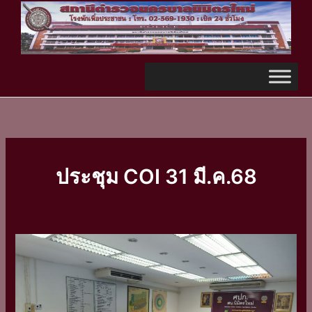
Skip
TikTok
to
content
ประชุม COI 31 มี.ค.68
ประชุม
ชี้แจง
COI
ครั้ง
ที่