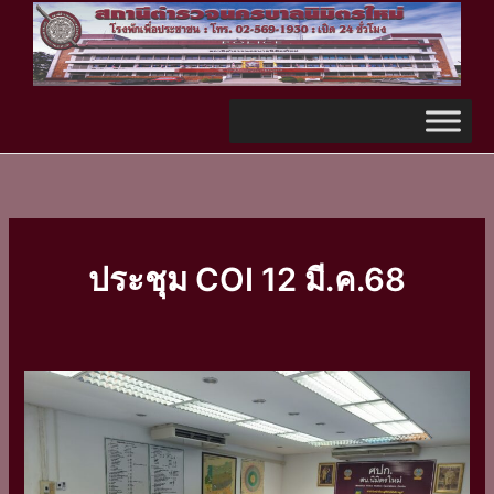
Skip
TikTok
to
content
ประชุม COI 12 มี.ค.68
ประชุม
ชี้แจง
COI
ครั้ง
ที่