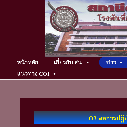
Skip
to
content
หน้าหลัก
เกี่ยวกับ สน.
ข่าว
แนวทาง COI
O3 ผลการปฏิบ