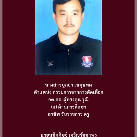
นางสาวบูลยา เนขุนทด
ตำแหน่ง กรรมการจากการคัดเลือก
กต.ตร. ผู้ทรงคุณวุฒิ
(ก) ด้านการศึกษา
อาชีพ รับราชการ ครู
นายนุชิตดิษฐ์ เจริญรัชชาพร