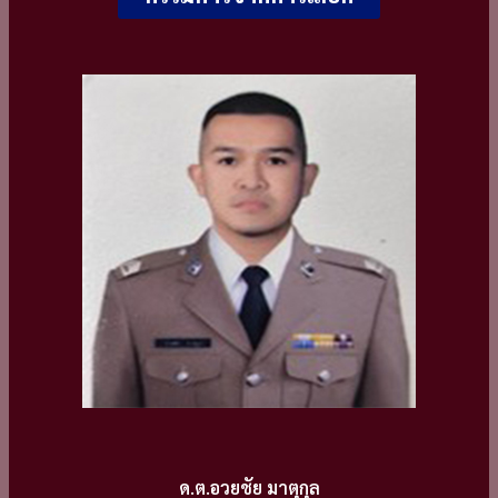
ด.ต.อวยชัย มาตุกุล