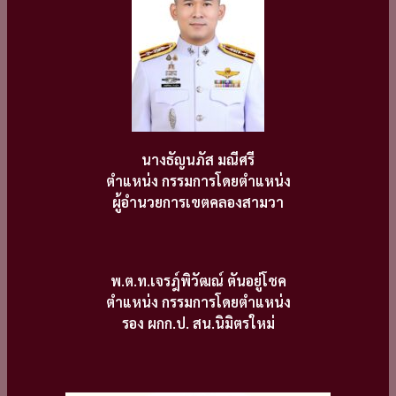
นางธัญนภัส มณีศรี
ตำแหน่ง กรรมการโดยตำแหน่ง
ผู้อำนวยการเขตคลองสามวา
พ.ต.ท.เจรฎ์พิวัฒณ์ ตันอยู่โชค
ตำแหน่ง กรรมการโดยตำแหน่ง
รอง ผกก.ป. สน.นิมิตรใหม่