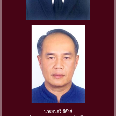
นายมนตรี สีสังข์