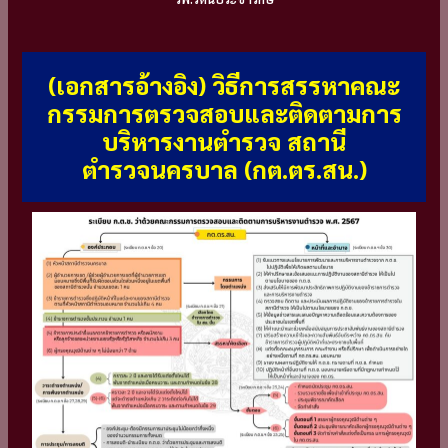
(เอกสารอ้างอิง) วิธีการสรรหาคณะ
กรรมการตรวจสอบและติดตามการ
บริหารงานตำรวจ สถานี
ตำรวจนครบาล (กต.ตร.สน.)