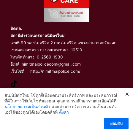
ติดต่อ.
สถานีตำรวจนครบาลนิมิตรใหม่
เลขที่ 99 ซอยไมตรีจิต 2 ถนนไมตรีจิต แขวงสามวาตะวันออก
เขตคลองสามวา กรุงเทพมหานคร 10510
โทรศัพท์กลาง 0-2569-1930
อีเมล์ nimitmaipolicecom@gmail.com
เว็บไซต์ http://nimitmaipolice.com/
สน.นิมิตรใหม่ ใช้คุกกี้เพื่อพัฒนาประสิทธิภาพ และประสบการณ์
ที่ดีในการใช้เว็บไซต์ของคุณ คุณสามารถศึกษารายละเอียดได้ที่
จัดทำและเผยแพร่โดย
นโยบายความเป็นส่วนตัว
และสามารถจัดการความเป็นส่วนตัว
2
เองได้ของคุณได้เองโดยคลิกที่
ตั้งค่า
ฝ่ายอำนวยการ สถานีตำรวจนครบาลนิมิตรใหม่
ติดต่อ สน.นิมิตรใหม่
ร.ต.อ.วิทยา หมัดสุสัน รอง สว.ธร. สน.นิมิตรใหม่
ยอมรับ