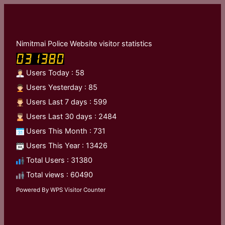
Nimitmai Police Website visitor statistics
Users Today : 58
Users Yesterday : 85
Users Last 7 days : 599
Users Last 30 days : 2484
Users This Month : 731
Users This Year : 13426
Total Users : 31380
Total views : 60490
Powered By
WPS Visitor Counter