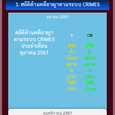
1. สถิติด้านคดีอาญาตามระบบ CRIMES
ตุลาคม 2567
สถิติด้านคดีอาญา
ตามระบบ CRIMES
ประ
ประ
ประจำเดือน
จำ
จำ
ตุลาคม 2567
เดือน
เดือน
ตุลาค
ตุลาค
ม
ม
2567
2567
ไฟล์
ไฟล์
.PDF
.Exce
l
พฤศจิกายน 2567